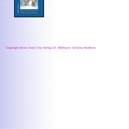
Copyright dieser Seite © by Verlag Ch. Möllmann, Schloss Hamborn,