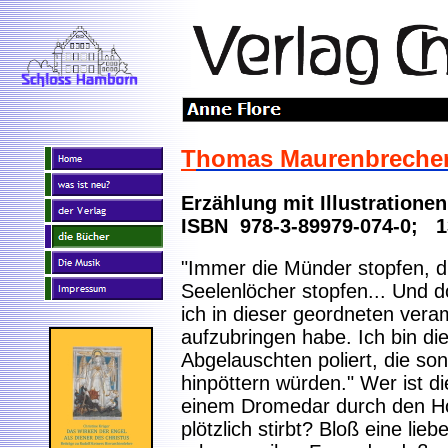
T
homas Maurenbreche
Erzählung mit Illustratione
ISBN 978-3-89979-074-0; 1
"Immer die Münder stopfen, d
Seelenlöcher stopfen... Und d
ich in dieser geordneten ver
aufzubringen habe. Ich bin di
Abgelauschten poliert, die son
hinpöttern würden." Wer ist di
einem Dromedar durch den Hoh
plötzlich stirbt? Bloß eine li