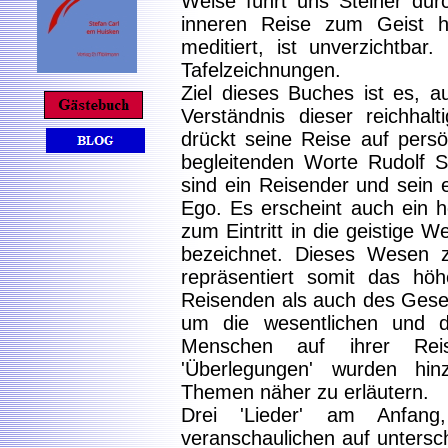
Weise führt uns Steiner dur
inneren Reise zum Geist h
meditiert, ist unverzichtbar.
Tafelzeichnungen.
Ziel dieses Buches ist es, 
Verständnis dieser reichhal
drückt seine Reise auf pers
begleitenden Worte Rudolf S
sind ein Reisender und sein e
Ego. Es erscheint auch ein
zum Eintritt in die geistige We
bezeichnet. Dieses Wesen ze
repräsentiert somit das hö
Reisenden als auch des Gese
um die wesentlichen und dur
Menschen auf ihrer Re
'Überlegungen' wurden hi
Themen näher zu erläutern.
Drei 'Lieder' am Anfa
veranschaulichen auf untersc