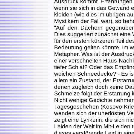
Ausdruck kommt. Erfahrungen di
wenn sie sich in das Gewand 
kleiden (wie dies im übrigen auc
Mystikern der Fall war), so beha
“Auf den Dächern gegenüber 
Dies suggeriert zunächst eine W
für den ersten kürzeren Teil d
Bedeutung gelten könnte. Im w
Metapher. Was ist der Ausdruck
einer verschneiten Haus-Nachb
tiefer Schlaf? Oder das Empfin
weichen Schneedecke? - Es ist d
allem ein Zustand, der Erstarr
denen zugleich doch keine Daue
Schmelze folgt der Erstarrung i
Nicht wenige Gedichte nehmen
Tagesgeschehen (Kosovo-Krieg
wenden sich der unerlösten Ver
zeigt eine Lyrikerin, die sich nic
Leiden der Welt im Mit-Leiden t
dieses verstörende Leid in ein