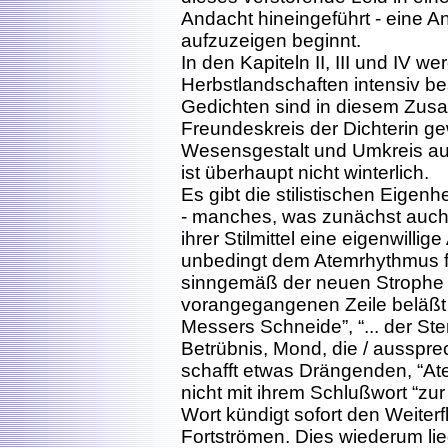
Andacht hineingeführt - eine 
aufzuzeigen beginnt.
In den Kapiteln II, III und IV
Herbstlandschaften intensiv b
Gedichten sind in diesem Zu
Freundeskreis der Dichterin ge
Wesensgestalt und Umkreis ausf
ist überhaupt nicht winterlich.
Es gibt die stilistischen Eigen
- manches, was zunächst auch 
ihrer Stilmittel eine eigenwillig
unbedingt dem Atemrhythmus fo
sinngemäß der neuen Strophe z
vorangegangenen Zeile beläßt 
Messers Schneide”, “... der St
Betrübnis, Mond, die / aussprec
schafft etwas Drängenden, “Ate
nicht mit ihrem Schlußwort “z
Wort kündigt sofort den Weiter
Fortströmen. Dies wiederum lieg