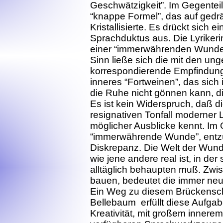
Geschwätzigkeit”. Im Gegenteil,
“knappe Formel”, das auf ge
Kristallisierte. Es drückt sich 
Sprachduktus aus. Die Lyrikerin
einer “immerwährenden Wunde
Sinn ließe sich die mit den u
korrespondierende Empfindung
inneres “Fortweinen”, das sic
die Ruhe nicht gönnen kann, di
Es ist kein Widerspruch, daß di
resignativen Tonfall moderner Ly
möglicher Ausblicke kennt. Im 
“immerwährende Wunde”, entzü
Diskrepanz. Die Welt der Wunde
wie jene andere real ist, in de
alltäglich behaupten muß. Zwi
bauen, bedeutet die immer neu
Ein Weg zu diesem Brückenschla
Bellebaum erfüllt diese Aufgab
Kreativität, mit großem innere