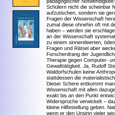
pädagogischer Notwendigkeit!
Schülern nicht die scheinbar 
aufzutischen, sondern sie ger
Fragen der Wissenschaft her
zumal diese ohnehin oft mit de
haben – werden sie erschlagen
an der Wissenschaft systemat
zu einem sinnentleerten, öden
Fragen und Rätsel aber weck
Forscherdrang der Jugendlich
Therapie gegen Computer- un
Gewalttätigkeit. Ja, Rudolf S
Waldorfschulen keine Anthrop
stattdessen die materialistis
Dieser Schere entkommt man,
Wissenschaft mit allen dazug
exakt bis an den Punkt entwick
Widersprüche verwickelt – da
kleine Hilfestellung geben. Na
wenn er den Unsinn vieler wi