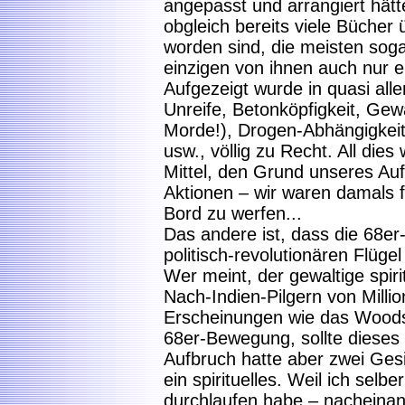
angepasst und arrangiert hätt
obgleich bereits viele Büche
worden sind, die meisten soga
einzigen von ihnen auch nur e
Aufgezeigt wurde in quasi all
Unreife, Betonköpfigkeit, Gewa
Morde!), Drogen-Abhängigkeit
usw., völlig zu Recht. All die
Mittel, den Grund unseres Auf
Aktionen – wir waren damals f
Bord zu werfen...
Das andere ist, dass die 68er
politisch-revolutionären Flügel
Wer meint, der gewaltige spiri
Nach-Indien-Pilgern von Millio
Erscheinungen wie das Woodst
68er-Bewegung, sollte dieses
Aufbruch hatte aber zwei Gesic
ein spirituelles. Weil ich selb
durchlaufen habe – nacheinande