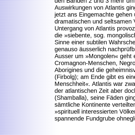
den Bänden 2 und 3 mehr um
Auswirkungen von Atlantis gin
jetzt ans Eingemachte gehen u
dramatischen und seltsamen V
Untergang von Atlantis provoz
die »siebente, sog. mongolisc
Sinne einer subtilen Wahrsche
genauso äusserlich nachprüfba
Ausser um »Mongolen« geht e
Cromagnon-Menschen, Negroi
Aborigines und die geheimnisv
(Firbolg); am Ende gibt es ein
Menschheit«. Atlantis war zwa
der atlantischen Zeit aber doc
(Shamballa), seine Fäden gin
sämtliche Kontinente verteilten
»spirituell interessierten Völ
spannende Fundgrube ohnegl