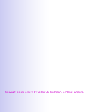
Copyright dieser Seite © by Verlag Ch. Möllmann, Schloss Hamborn,