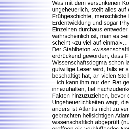
Was mit dem versunkenen Konti
ungeheuerlich, stellt alles a
Frühgeschichte, menschliche 
Erdentwicklung und sogar Phys
Einzelnen durchaus entweder
wahrscheinlich ist, man es »e
scheint »zu viel auf einmal«...
Der Stahlbeton »wissenschaftli
erdrückend geworden, dass 
Wissenschaftsdogma schon la
gutwillige Leser wird, falls er
beschäftigt hat, an vielen Ste
– ich kann ihm nur den Rat g
innezuhalten, tief nachzudenk
Fakten hinzuzuziehen, bevor e
Ungeheuerlichkeiten wagt, die
anders ist Atlantis nicht zu v
gebrachten hellsichtigen Atla
wissenschaftlich abgeprüft (n
eröffnen ein verblüffendes N