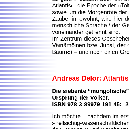
Atlantis«, die Epoche der »To
sowie um die Morgenröte der A
Zauber innewohnt; wird hier d
menschliche Sprache / der Ge
voneinander getrennt sind.
Im Zentrum dieses Geschehens
Väinämöinen bzw. Jubal, der 
Baum«) – und noch einen Größe
Andreas Delor
: Atlanti
Die siebente “mongolische”
Ursprung der Völker.
ISBN 978-3-89979-191-45; 2
Ich möchte – nachdem im ers
»hellsichtig-wissenschaftlich