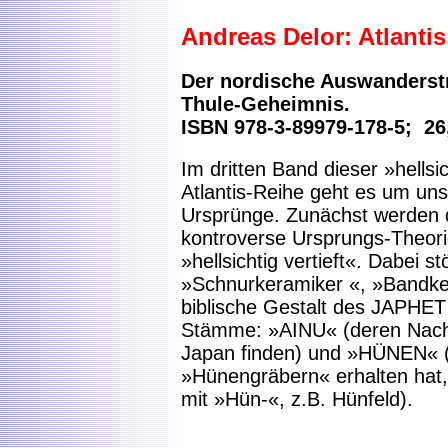
Andreas Delor
: Atlanti
Der nordische Auswanderstr
Thule-Geheimnis.
ISBN 978-3-89979-178-5; 26
Im dritten Band dieser »hellsi
Atlantis-Reihe geht es um un
Ursprünge. Zunächst werden
kontroverse Ursprungs-Theo
»hellsichtig vertieft«. Dabei s
»Schnurkeramiker «, »Bandke
biblische Gestalt des JAPHET 
Stämme: »AINU« (deren Nach
Japan finden) und »HÜNEN« (d
»Hünengräbern« erhalten hat,
mit »Hün-«, z.B. Hünfeld).