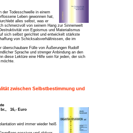
 der Todesschwelle in einem
erflossene Leben gewonnen hat,
urchlebt alles selbst, was er
ich schmerzvoll von seinem Hang zur Sinnenwelt
Destruktivität von Egoismus und Materialismus
auf sich selbst gerichtet und entwickelt stärkste
haffung von Schicksalsverhältnissen, die im
wer überschaubare Fülle von Äußerungen Rudolf
ändlicher Sprache und strenger Anbindung an den
diese Lektüre eine Hilfe sein für jeden, der sich
 möchte.
alität zwischen Selbstbestimmung und
nte
 br., 16,- Euro
antation wird immer wieder heiß
ndlage passiver und aktiver