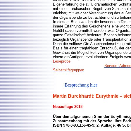
Eigenerfahrung die z. T. dramatischen Schritt
mit einem archaischen Begriff von Schicksal ni
erlebbar, mit welcher Verantwortung das auß
der Organspende zu betrachten und zu behand
In diesem Buch werden die besonderen Dimensi
innere Erfahrung des Geschehens eine wichti
Gefühl davon vermittelt werden, was Organtrans
ganze Gesellschaft bedeutet. Ebenso bekommt
bezüglich Organspende oder Transplantation zu
Denn die vollbewußte Auseinandersetzung mit 
Basis für einen tragfähigen Entschluß, der der 
Gewißheit die Möglichkeit von Organspende u
einem großartigen, evolutionären Ereignis wer
Leseprobe
Service: Adress
Selbsthilfegruppen
Besprechung hier
Martin Burckhardt: Eurythmie – sic
Neuauflage 2018
Über den allgemeinen Sinn der Eurythmie
Zusammenhang mit der Sprache. Ihre Bede
ISBN 978-3-931156-45-9; 2. Auflage, 46 S. b