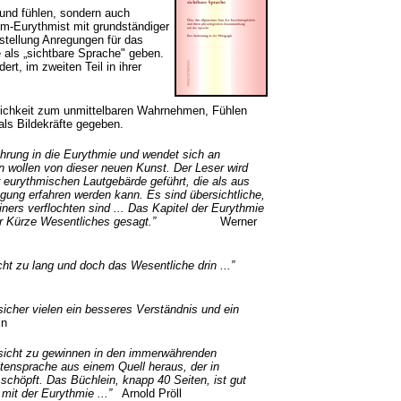
und fühlen, sondern auch
om-Eurythmist mit grundständiger
stellung Anregungen für das
 als „sichtbare Sprache" geben.
ert, im zweiten Teil in ihrer
lichkeit zum unmittelbaren Wahrnehmen, Fühlen
ls Bildekräfte gegeben.
ührung in die Eurythmie und wendet sich an
 wollen von dieser neuen Kunst. Der Leser wird
eurythmischen Lautgebärde geführt, die als aus
ung erfahren werden kann. Es sind übersichtliche,
iners verflochten sind ... Das Kapitel der Eurythmie
d in der Kürze Wesentliches gesagt.”
Werner
cht zu lang und doch das Wesentliche drin ...”
sicher vielen ein besseres Verständnis und ein
in
Einsicht zu gewinnen in den immerwährenden
ensprache aus einem Quell heraus, der in
schöpft. Das Büchlein, knapp 40 Seiten, ist gut
 mit der Eurythmie ...”
Arnold Pröll