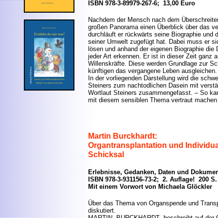
ISBN 978-3-89979-267-6; 13,00 Euro
Nachdem der Mensch nach dem Überschreiten
großen Panorama einen Überblick über das v
durchläuft er rückwärts seine Biographie und d
seiner Umwelt zugefügt hat. Dabei muss er s
lösen und anhand der eigenen Biographie die 
jeder Art erkennen. Er ist in dieser Zeit ganz 
Willenskräfte. Diese werden Grundlage zur Sc
künftigen das vergangene Leben ausgleichen.
In der vorliegenden Darstellung wird die sch
Steiners zum nachtodlichen Dasein mit verst
Wortlaut Steiners zusammengefasst. – So kann 
mit diesem sensiblen Thema vertraut machen
Martin Burckhardt:
Organtransplantation und Individu
Schicksal
Erlebnisse, Gedanken, Daten und Dokume
ISBN 978-3-931156-73-2; 2. Auflage! 200 S.
Mit einem Vorwort von Michaela Glöckler
Über das Thema von Organspende und Transpl
diskutiert.
MARTIN BURCKHARDT beschreibt auf der Gru