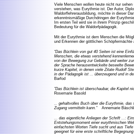
Viele Menschen wollen heute nicht nur sehen 
verstehen, was Eurythmie ist. Der Autor, Dipl
Waldorflehrerausbildung, möchte in dieser Dar
erkenntnismäßige Durchdringen der Eurythmie
Im ersten Teil wird sie in ihrem Prinzip geschild
Bedeutung für die Waldorfpädagogik.
Mit der Eurythmie ist dem Menschen die Mög
und Erkennen der göttlichen Schöpfermächte a
“Das Büchlein von gut 40 Seiten ist eine Einf
Menschen, die etwas verstehend kennenlernen
von der Bewegung zur Gebärde und weiter zur 
der Sprache herausentwickelte beseelte Beweg
kurze Kapitel, in denen viele Zitate Rudolf Ste
in der Pädagogik ist ... überzeugend un
Barfod
”Das Büchlein ist überschaubar, die Kapitel ni
Rosemarie Basold
.
.. gehaltvolles Buch über die Eurythmie, das 
Zugang vermitteln kann.”
Annemarie Bäschl
... das eigentliche Anliegen der Schrift ...: 
Entstehungsmoment einer eurythmischen Welt
einfachsten Worten Tiefe sucht und aus Tiefe 
geeignet für eine erste schriftliche Begegnung