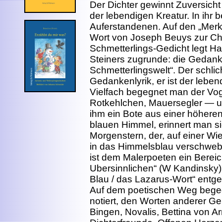
Der Dichter gewinnt Zuversicht
der lebendigen Kreatur. In ihr 
Auferstandenen. Auf den „Merkt
Wort von Joseph Beuys zur Ch
Schmetterlings-Gedicht legt H
Steiners zugrunde: die Gedank
Schmetterlingswelt“. Der schlic
Gedankenlyrik, er ist der lebe
Vielfach begegnet man der Vog
Rotkehlchen, Mauersegler — un
ihm ein Bote aus einer höheren
blauen Himmel, erinnert man si
Morgenstern, der, auf einer Wi
in das Himmelsblau verschwebe
ist dem Malerpoeten ein Bereic
Ubersinnlichen“ (W Kandinsky
Blau / das Lazarus-Wort“ entg
Auf dem poetischen Weg begegn
notiert, den Worten anderer Ge
Bingen, Novalis, Bettina von A