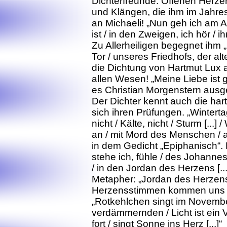
Dichterfreunde. Offenen Herzen
und Klängen, die ihm im Jahr
an Michaeli! „Nun geh ich am A
ist / in den Zweigen, ich hör / ihr
Zu Allerheiligen begegnet ihm „
Tor / unseres Friedhofs, der alt
die Dichtung von Hartmut Lux a
allen Wesen! „Meine Liebe ist gr
es Christian Morgenstern ausg
Der Dichter kennt auch die har
sich ihren Prüfungen. „Winterta
nicht / Kälte, nicht / Sturm [...
an / mit Mord des Menschen / 
in dem Gedicht „Epiphanisch“. D
stehe ich, fühle / des Johannes
/ in den Jordan des Herzens [...
Metapher: „Jordan des Herzens
Herzensstimmen kommen uns
„Rotkehlchen singt im November“
verdämmernden / Licht ist ein Vö
fort / singt Sonne ins Herz [...]“