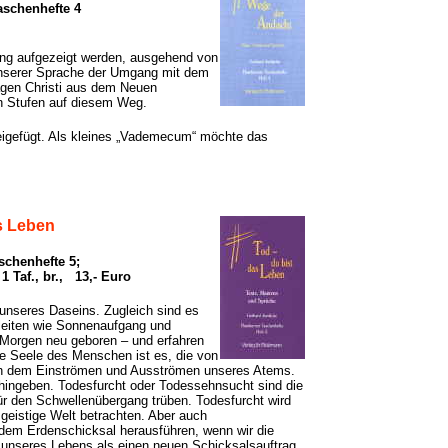
schenhefte 4
ung aufgezeigt werden, ausgehend von
unserer Sprache der Umgang mit dem
gen Christi aus dem Neuen
en Stufen auf diesem Weg.
eigefügt. Als kleines „Vademecum“ möchte das
as Leben
chenhefte 5;
1 Taf., br., 13,- Euro
seres Daseins. Zugleich sind es
leiten wie Sonnenaufgang und
Morgen neu geboren – und erfahren
ie Seele des Menschen ist es, die von
on dem Einströmen und Ausströmen unseres Atems.
ingeben. Todesfurcht oder Todessehnsucht sind die
r den Schwellenübergang trüben. Todesfurcht wird
e geistige Welt betrachten. Aber auch
 dem Erdenschicksal herausführen, wenn wir die
unseres Lebens als einen neuen Schicksalsauftrag