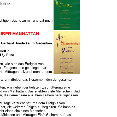
otizen
chtigen Buche zu mir und bat mich,
 ÜBER MANHATTAN
h Gerhard Joedicke im Gedenken
01
Heft 7
13,- Euro
n, wie sich das Ereignis von
es Zeitgenossen gespiegelt hat.
und Mittragen teilzunehmen an dem
raf unmittelbar das Herzempfinden der gesamten
hten, war neben der tiefsten Erschütterung eine
 von Manhattan. Das erlebten viele Menschen. Und
n, die gemeinsam aus ihren Leibern herausgerissen
er Tage versucht hat, mit dem Ereignis von
hat, die weiteren Folgen zu begleiten. So kann es
icht eines einzelnen Menschen.
, Mitleiden und Mittragen Einfluß nimmt auf das