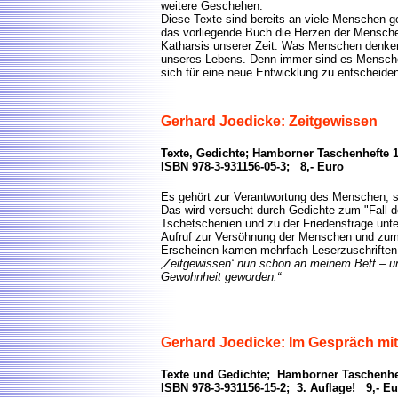
weitere Geschehen.
Diese Texte sind bereits an viele Menschen 
das vorliegende Buch die Herzen der Menschen
Katharsis unserer Zeit. Was Menschen denken
unseres Lebens. Denn immer sind es Menschen, 
sich für eine neue Entwicklung zu entscheide
Gerhard Joedicke: Zeitgewissen
Texte, Gedichte; Hamborner Taschenhefte 
ISBN 978-3-931156-05-3; 8,- Euro
Es gehört zur Verantwortung des Menschen, si
Das wird versucht durch Gedichte zum "Fall d
Tschetschenien und zu der Friedensfrage unter
Aufruf zur Versöhnung der Menschen und zum 
Erscheinen kamen mehrfach Leserzuschriften 
‚Zeitgewissen‘ nun schon an meinem Bett – un
Gewohnheit geworden.“
Gerhard Joedicke: Im Gespräch mi
Texte und Gedichte; Hamborner Taschenhe
ISBN 978-3-931156-15-2; 3. Auflage! 9,- E