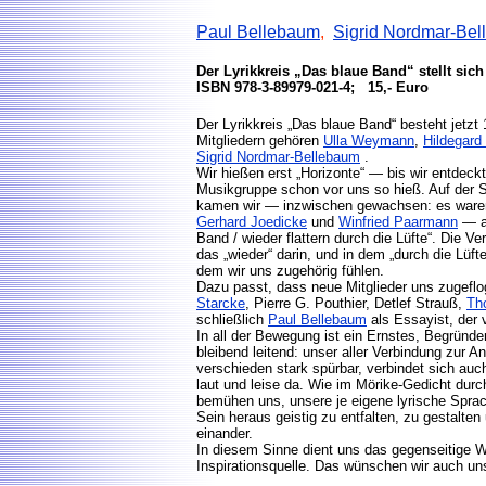
Paul Bellebaum
,
Sigrid Nordmar-Be
Der Lyrikkreis „Das blaue Band“ stellt sich
ISBN 978-3-89979-021-4; 15,- Euro
Der Lyrikkreis „Das blaue Band“ besteht jetzt
Mitgliedern gehören
Ulla Weymann
,
Hildegard
Sigrid Nordmar-Bellebaum
.
Wir hießen erst „Horizonte“ — bis wir entdec
Musikgruppe schon vor uns so hieß. Auf de
kamen wir — inzwischen gewachsen: es war
Gerhard Joedicke
und
Winfried Paarmann
— au
Band / wieder flattern durch die Lüfte“. Die 
das „wieder“ darin, und in dem „durch die Lüft
dem wir uns zugehörig fühlen.
Dazu passt, dass neue Mitglieder uns zugefl
Starcke
, Pierre G. Pouthier, Detlef Strauß,
Th
schließlich
Paul Bellebaum
als Essayist, der 
In all der Bewegung ist ein Ernstes, Begrün
bleibend leitend: unser aller Verbindung zur A
verschieden stark spürbar, verbindet sich auc
laut und leise da. Wie im Mörike-Gedicht durchz
bemühen uns, unsere je eigene lyrische Sprac
Sein heraus geistig zu entfalten, zu gestalten
einander.
In diesem Sinne dient uns das gegenseitige 
Inspirationsquelle. Das wünschen wir auch u