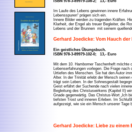
ISBN 978-3-89979-108-2; 13,- Euro
Im Laufe des Lebens gewinnen innere Erfahru
Lebensspuren“ prägen sich ein.
Innere Bilder werden zu tragenden Kräften. Hie
Klarheit, der Engel als treuer Begleiter, die R
Lebens und der Brunnen mit seinem quellend
Gerhard Joedicke: Vom Hauch der 
Ein geistliches Übungsbuch.
ISBN 978-3-89979-102-0; 13,- Euro
Mit dem 10. Hamborner Taschenheft möchte 
Lebenserfahrungen vorlegen. Die Frage nach der
Urtiefen des Menschen. Sie hat den Autor imm
Alter. In der Trinität erlebt der Mensch seine
trägt sein Leben. In der Sohnesgestalt begegn
Geist erfährt der Suchende nach vielen innere
Begleitung des Christuswirkens (Kapitel II) wi
Gnade gegenwärtig. Das Christus-Wort „Ich bi
tiefsten Trost und inneren Erleben. Im Schl
aufgezeigt, wie sie ein Mensch unserer Tage 
Gerhard Joedicke: Liebe zu einem