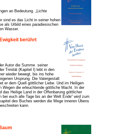
ngen an Bedeutung. „Lichte
r sind es das Licht in seiner hohen
ose als Urbild eines paradiesischen
en Wasser.
Ewigkeit berührt
der Autor die Summe seiner
 Trinität (Kapitel I) lebt in den
er wieder bewegt, bis ins hohe
n eigenen Ursprung. Die Vatergestalt
et er dem Quell göttlicher Liebe. Und im Heiligen
n Wegen die erleuchtende göttliche Macht. In der
rd das Heilige Land in der Offenbarung göttlicher
n bei euch alle Tage bis an der Welt Ende“ wird zum
ußkapitel des Buches werden die Wege inneren Übens
beschreiten kann.
 Baum