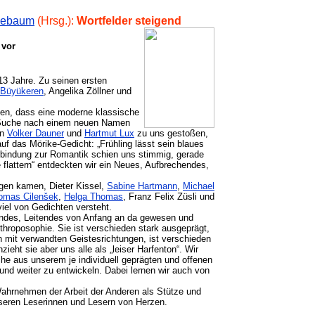
llebaum
(Hrsg.):
Wortfelder steigend
 vor
 13 Jahre. Zu seinen ersten
 Büyükeren
, Angelika Zöllner und
kten, dass eine moderne klassische
r Suche nach einem neuen Namen
en
Volker Dauner
und
Hartmut Lux
zu uns gestoßen,
f das Mörike-Gedicht: „Frühling lässt sein blaues
Verbindung zur Romantik schien uns stimmig, gerade
e flattern“ entdeckten wir ein Neues, Aufbrechendes,
ogen kamen, Dieter Kissel,
Sabine Hartmann
,
Michael
omas Cilenšek
,
Helga Thomas
, Franz Felix Züsli und
viel von Gedichten versteht.
dendes, Leitendes von Anfang an da gewesen und
nthroposophie. Sie ist verschieden stark ausgeprägt,
h mit verwandten Geistesrichtungen, ist verschieden
ieht sie aber uns alle als „leiser Harfenton“. Wir
he aus unserem je individuell geprägten und offenen
 und weiter zu entwickeln. Dabei lernen wir auch von
Wahrnehmen der Arbeit der Anderen als Stütze und
nseren Leserinnen und Lesern von Herzen.