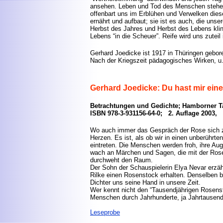
ansehen. Leben und Tod des Menschen stehe
offenbart uns im Erblühen und Verwelken diese
ernährt und aufbaut; sie ist es auch, die uns
Herbst des Jahres und Herbst des Lebens kli
Lebens “in die Scheuer”. Reife wird uns zuteil
Gerhard Joedicke ist 1917 in Thüringen gebor
Nach der Kriegszeit pädagogisches Wirken, u. 
Gerhard Joedicke: Du hast mir ei
Betrachtungen und Gedichte; Hamborner T
ISBN 978-3-931156-64-0; 2. Auflage 2003, 
Wo auch immer das Gespräch der Rose sich z
Herzen. Es ist, als ob wir in einen unberührte
eintreten. Die Menschen werden froh, ihre Au
wach an Märchen und Sagen, die mit der Ro
durchweht den Raum.
Der Sohn der Schauspielerin Elya Nevar erzäh
Rilke einen Rosenstock erhalten. Denselben be
Dichter uns seine Hand in unsere Zeit.
Wer kennt nicht den “Tausendjährigen Rosen
Menschen durch Jahrhunderte, ja Jahrtausende
Leseprobe