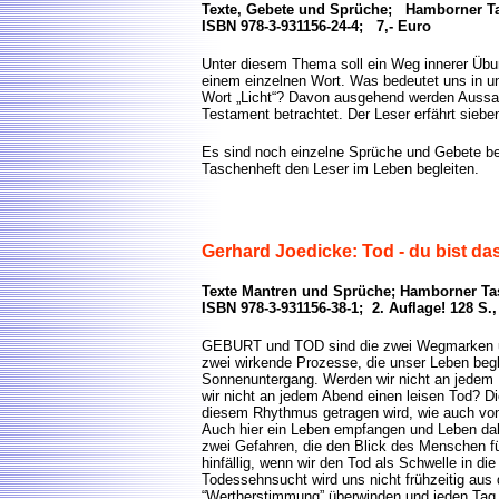
Texte, Gebete und Sprüche; Hamborner Ta
ISBN 978-3-931156-24-4; 7,- Euro
Unter diesem Thema soll ein Weg innerer Üb
einem einzelnen Wort. Was bedeutet uns in 
Wort „Licht“? Davon ausgehend werden Aussa
Testament betrachtet. Der Leser erfährt sieb
Es sind noch einzelne Sprüche und Gebete b
Taschenheft den Leser im Leben begleiten.
Gerhard Joedicke: Tod - du bist d
Texte Mantren und Sprüche; Hamborner Tas
ISBN 978-3-931156-38-1; 2. Auflage! 128 S., 
GEBURT und TOD sind die zwei Wegmarken un
zwei wirkende Prozesse, die unser Leben beg
Sonnenuntergang. Werden wir nicht an jedem 
wir nicht an jedem Abend einen leisen Tod? D
diesem Rhythmus getragen wird, wie auch v
Auch hier ein Leben empfangen und Leben dah
zwei Gefahren, die den Blick des Menschen fü
hinfällig, wenn wir den Tod als Schwelle in di
Todessehnsucht wird uns nicht frühzeitig aus
“Wertherstimmung” überwinden und jeden Tag 