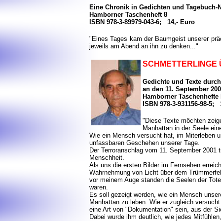
Eine Chronik in Gedichten und Tagebuch-N
Hamborner Taschenheft 8
ISBN 978-3-89979-043-6; 14,- Euro
"Eines Tages kam der Baumgeist unserer prä
jeweils am Abend an ihn zu denken..."
SCHMETTERLINGE
Gedichte und Texte durc
an den 11. September 20
Hamborner Taschenhefte 
ISBN 978-3-931156-98-5; 
"Diese Texte möchten zeige
Manhattan in der Seele ein
Wie ein Mensch versucht hat, im Miterleben 
unfassbaren Geschehen unserer Tage.
Der Terroranschlag vom 11. September 2001 t
Menschheit.
Als uns die ersten Bilder im Fernsehen erreic
Wahrnehmung von Licht über dem Trümmerfeld
vor meinem Auge standen die Seelen der Tote
waren.
Es soll gezeigt werden, wie ein Mensch unser
Manhattan zu leben. Wie er zugleich versucht 
eine Art von "Dokumentation" sein, aus der S
Dabei wurde ihm deutlich, wie jedes Mitfühlen